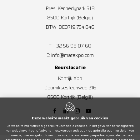
Pres. Kennedypark 31B
8500
Kortrijk
(België)
BTW: BE0719.754.846
+32 56 98 07 60
T:
info@matexpo.com
E:
Beurslocatie
Kortrijk Xpo
Doorniksesteenweg 216
8500
Kortrijk
(België)
Deze website maakt gebruik van cookies
De website van Matexpo gebruikt functionele cookies. In het geval van het analyseren
van websiteverkeer of advertenties, worden ook cookies gebruikt voor het delen van
informatie, over uw gebruik van onze site, met onze analysepartners, sociale media en
advertentiepartners, die deze kunnen combineren met andere informatie die u aan hen