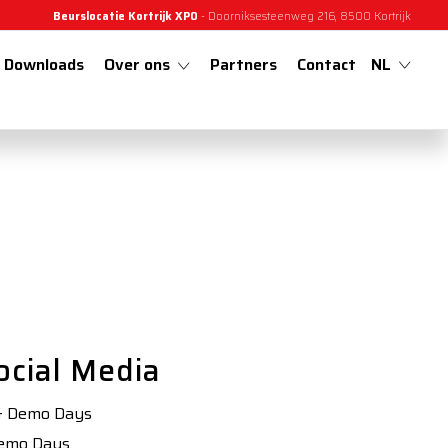
Beurslocatie Kortrijk XPO
- Doorniksesteenweg 216, 8500 Kortrijk
Downloads
Over ons
Partners
Contact
NL
ocial Media
& Demo Days
Demo Days