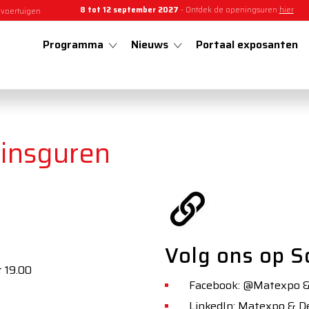
8 tot 12 september 2027
- Ontdek de openingsuren
hier
 voertuigen
Programma
Nieuws
Portaal exposanten
ninsguren
Volg ons op S
t 19.00
Facebook: @Matexpo 
LinkedIn: Matexpo & 