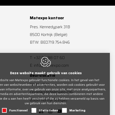
Matexpo kantoor
Pres. Kennedypark 31B
8500
Kortrijk
(België)
BTW: BE0719.754.846
+32 56 98 07 60
T:
info@matexpo.com
E:
Deze website maakt gebruik van cookies
Beurslocatie
bsite van Matexpo gebruikt functionele cookies. In het geval van het
Kortrijk Xpo
en van websiteverkeer of advertenties, worden ook cookies gebruikt voor
 van informatie, over uw gebruik van onze site, met onze analysepartners,
Doorniksesteenweg 216
 media en advertentiepartners, die deze kunnen combineren met andere
ie die u aan hen heeft verstrekt of die zij hebben verzameld op basis van
8500
Kortrijk
(België)
uw gebruik van hun diensten.
Functioneel
Statistieken
Marketing