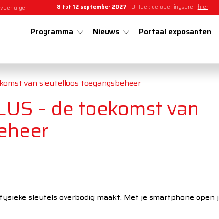
8 tot 12 september 2027
- Ontdek de openingsuren
hier
 voertuigen
Programma
Nieuws
Portaal exposanten
omst van sleutelloos toegangsbeheer
S – de toekomst van
beheer
ysieke sleutels overbodig maakt. Met je smartphone open je