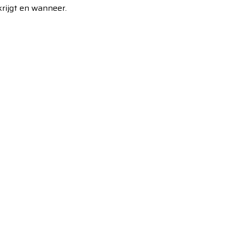
krijgt en wanneer.
ekken in enkele seconden.