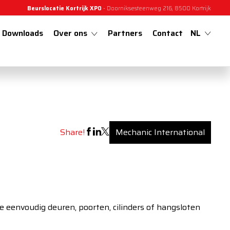
Beurslocatie Kortrijk XPO
- Doorniksesteenweg 216, 8500 Kortrijk
Downloads
Over ons
Partners
Contact
NL
Share!
Mechanic International
 eenvoudig deuren, poorten, cilinders of hangsloten