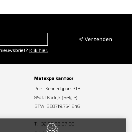
Verzenden
 nieuwsbrief?
Klik hier.
Matexpo kantoor
Pres. Kennedypark 31B
8500
Kortrijk
(België)
BTW: BE0719.754.846
+32 56 98 07 60
T: