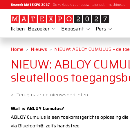
Bezoek MATEXPO 2027
- De vakbeurs voor bouwmaterieel, - machines en -
Ik ben
Bezoeker
Exposant
Pers
Home
Nieuws
NIEUW: ABLOY CUMULUS – de toek
NIEUW: ABLOY CUMULU
sleutelloos toegangs
<
Terug naar de nieuwsberichten
Wat is ABLOY Cumulus?
ABLOY Cumulus is een toekomstgerichte oplossing die f
via Bluetooth®, zelfs handsfree.