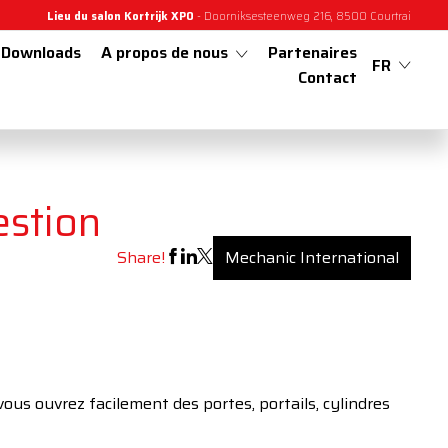
Lieu du salon Kortrijk XPO
- Doorniksesteenweg 216, 8500 Courtrai
Downloads
A propos de nous
Partenaires
FR
Contact
estion
Share!
Mechanic International
ous ouvrez facilement des portes, portails, cylindres