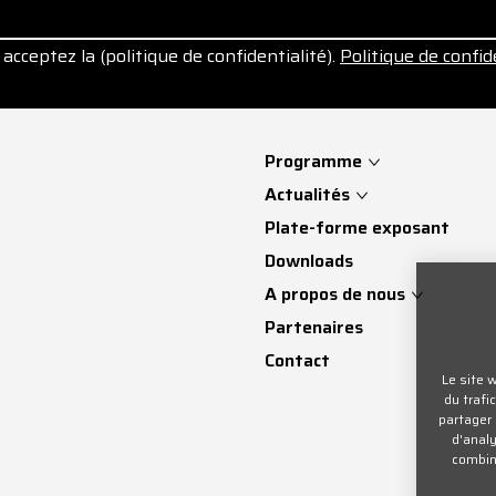
acceptez la (politique de confidentialité).
Politique de confid
Programme
Actualités
Plate-forme exposant
Downloads
A propos de nous
Partenaires
Contact
Le site 
du trafi
partager 
d'analy
combine