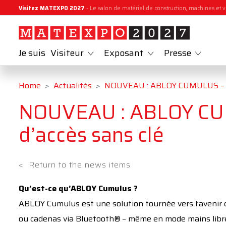
Visitez MATEXPO 2027
- Le salon de matériel de construction, machines et v
Je suis
Visiteur
Exposant
Presse
Home
Actualités
NOUVEAU : ABLOY CUMULUS – l’av
NOUVEAU : ABLOY CUMU
d’accès sans clé
<
Return to the news items
Qu’est-ce qu’ABLOY Cumulus ?
ABLOY Cumulus est une solution tournée vers l’avenir qu
ou cadenas via Bluetooth® – même en mode mains libr