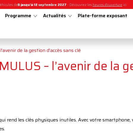
éhicules de construction
8 jusqu'à 12 septembre 2027
-
Découvrez les
heures d'ouverture
ici
Programme
Actualités
Plate-forme exposant
enir de la gestion d’accès sans clé
LUS – l’avenir de la g
i rend les clés physiques inutiles. Avec votre smartphone, v
es.