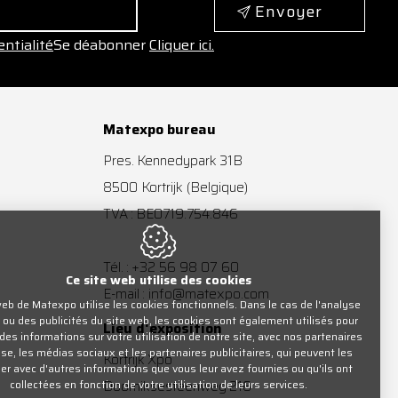
Envoyer
entialité
Se déabonner
Cliquer ici.
Matexpo bureau
Pres. Kennedypark 31B
8500
Kortrijk
(Belgique)
TVA : BE0719.754.846
+32 56 98 07 60
Tél. :
Ce site web utilise des cookies
info@matexpo.com
E-mail :
web de Matexpo utilise les cookies fonctionnels. Dans le cas de l'analyse
c ou des publicités du site web, les cookies sont également utilisés pour
Lieu d'exposition
des informations sur votre utilisation de notre site, avec nos partenaires
se, les médias sociaux et les partenaires publicitaires, qui peuvent les
Kortrijk Xpo
r avec d'autres informations que vous leur avez fournies ou qu'ils ont
collectées en fonction de votre utilisation de leurs services.
Doorniksesteenweg 216