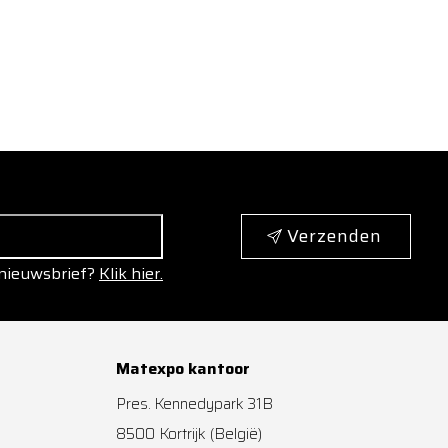
Verzenden
 nieuwsbrief?
Klik hier.
Matexpo kantoor
Pres. Kennedypark 31B
8500
Kortrijk
(België)