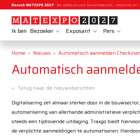
Bezoek MATEXPO 2027
- De vakbeurs voor bouwmaterieel, - machines en -
Ik ben
Bezoeker
Exposant
Pers
Home
Nieuws
Automatisch aanmelden Checkina
Automatisch aanmeld
<
Terug naar de nieuwsberichten
Digitalisering zet almaar sterker door in de bouwsector
automatisering van allerhande administratieve verplic
steeds een tijdrovende uitdaging. Traxgo biedt hiervo
de verplichte aanmeldingen te automatiseren. Hierdoo