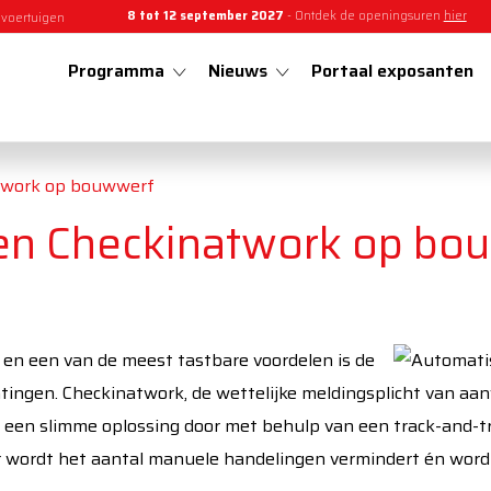
8 tot 12 september 2027
- Ontdek de openingsuren
hier
 voertuigen
Programma
Nieuws
Portaal exposanten
twork op bouwwerf
en Checkinatwork op bo
, en een van de meest tastbare voordelen is de
htingen. Checkinatwork, de wettelijke meldingsplicht van aa
or een slimme oplossing door met behulp van een track-and-
r wordt het aantal manuele handelingen vermindert én wordt