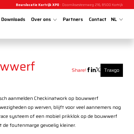
Beurslocatie Kortrijk XPO
- Doorniksesteenweg 216, 8500 Kortrijk
Downloads
Over ons
Partners
Contact
NL
uwwerf
Share!
Traxgo
nwezigheden op werven, blijft voor veel aannemers nog
trace systeem of een mobiel prikklok op de bouwwerf
 de foutenmarge gevoelig kleiner.