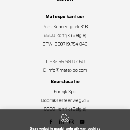
Matexpo kantoor
Pres. Kennedypark 31B
8500
Kortrijk
(België)
BTW: BE0719.754.846
+32 56 98 07 60
T:
info@matexpo.com
E:
Beurslocatie
Kortrijk Xpo
Doorniksesteenweg 216
8500
Kortrijk
(België)
Deze website maakt gebruik van cookies