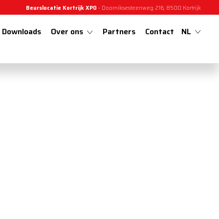
Beurslocatie Kortrijk XPO
- Doorniksesteenweg 216, 8500 Kortrijk
Downloads
Over ons
Partners
Contact
NL