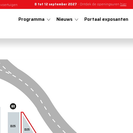
8 tot 12 september 2027
- Ontdek de openingsuren
hier
 voertuigen
Programma
Nieuws
Portaal exposanten