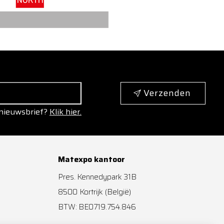
Verzenden
 nieuwsbrief?
Klik hier.
Matexpo kantoor
Pres. Kennedypark 31B
8500
Kortrijk
(België)
BTW: BE0719.754.846