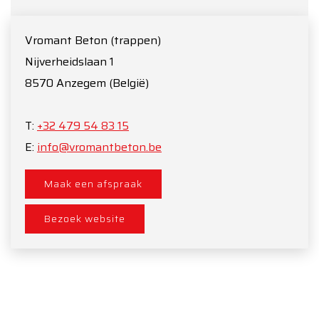
Vromant Beton (trappen)
Nijverheidslaan 1
8570
Anzegem
(België)
T:
+32 479 54 83 15
E:
info@vromantbeton.be
Maak een afspraak
Bezoek website