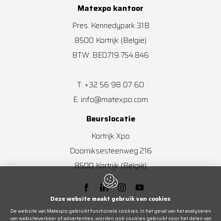
Matexpo kantoor
Pres. Kennedypark 31B
8500
Kortrijk
(België)
BTW: BE0719.754.846
+32 56 98 07 60
T:
info@matexpo.com
E:
Beurslocatie
Kortrijk Xpo
Doorniksesteenweg 216
8500
Kortrijk
(België)
Deze website maakt gebruik van cookies
De website van Matexpo gebruikt functionele cookies. In het geval van het analyseren
van websiteverkeer of advertenties, worden ook cookies gebruikt voor het delen van