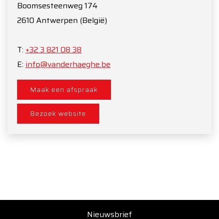
Boomsesteenweg 174
2610
Antwerpen
(België)
T:
+32 3 821 08 38
E:
info@vanderhaeghe.be
Maak een afspraak
Bezoek website
Nieuwsbrief